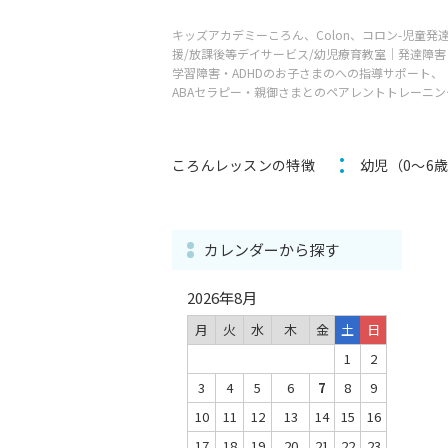
キッズアカデミーころん、Colon、コロン-児童発
援/放課後等デイサービス/幼児療育教室｜発達障害
学習障害・ADHDのお子さまのへの指導サポート、
ABAセラピー・親御さまとのペアレントトレーニン
ころんレッスンの特徴
幼児（0～6
カレンダーから探す
2026年8月
月
火
水
木
金
土
日
1
2
3
4
5
6
7
8
9
10
11
12
13
14
15
16
17
18
19
20
21
22
23