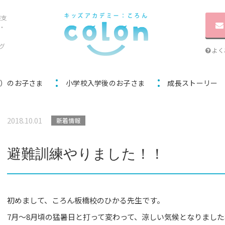
達支
・
グ
よく
歳）のお子さま
小学校入学後のお子さま
成長ストーリー
2018.10.01
新着情報
避難訓練やりました！！
初めまして、ころん板橋校のひかる先生です。
7月～8月頃の猛暑日と打って変わって、涼しい気候となりまし