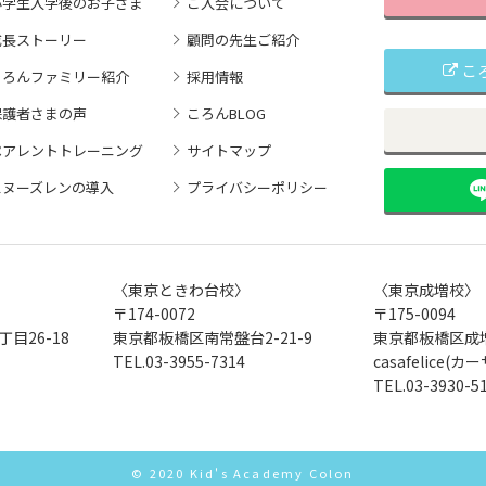
小学生入学後のお子さま
ご入会について
成長ストーリー
顧問の先生ご紹介
こ
ころんファミリー紹介
採用情報
保護者さまの声
ころんBLOG
ペアレントトレーニング
サイトマップ
スヌーズレンの導入
プライバシーポリシー
〈東京ときわ台校〉
〈東京成増校〉
〒174-0072
〒175-0094
目26-18
東京都板橋区南常盤台2-21-9
東京都板橋区成増
TEL.
03-3955-7314
casafelice
TEL.
03-3930-5
© 2020 Kid's Academy Colon