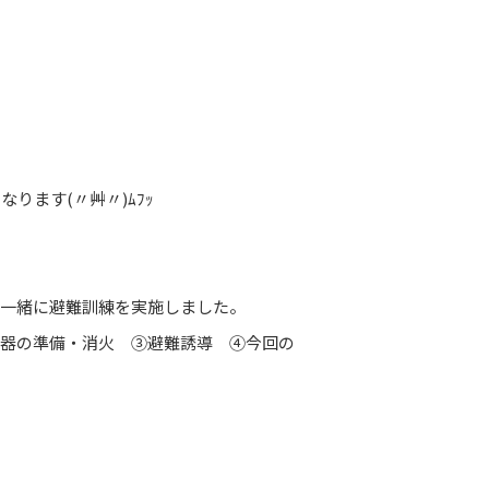
ります(〃艸〃)ﾑﾌｯ
と一緒に避難訓練を実施しました。
火器の準備・消火 ③避難誘導 ④今回の
。