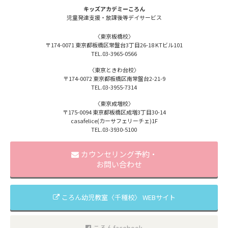
キッズアカデミーころん
児童発達支援・放課後等
デイサービス
〈東京板橋校〉
〒174-0071
東京都板橋区常盤台3丁目26-18
KTビル101
TEL.
03-3965-0566
〈東京ときわ台校〉
〒174-0072
東京都板橋区南常盤台2-21-9
TEL.
03-3955-7314
〈東京成増校〉
〒175-0094
東京都板橋区成増3丁目30-14
casafelice(カーサフェリーチェ)1F
TEL.
03-3930-5100
カウンセリング予約・
お問い合わせ
ころん幼児教室〈千種校〉 WEBサイト
ころんfacebook