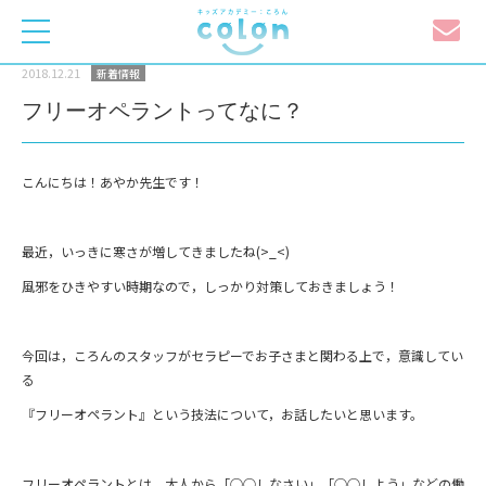
toggle
navigation
2018.12.21
新着情報
フリーオペラントってなに？
こんにちは！あやか先生です！
最近，いっきに寒さが増してきましたね(>_<)
風邪をひきやすい時期なので，しっかり対策しておきましょう！
今回は，ころんのスタッフがセラピーでお子さまと関わる上で，意識してい
る
『フリーオペラント』という技法について，お話したいと思います。
フリーオペラントとは，大人から「○○しなさい」「○○しよう」などの働