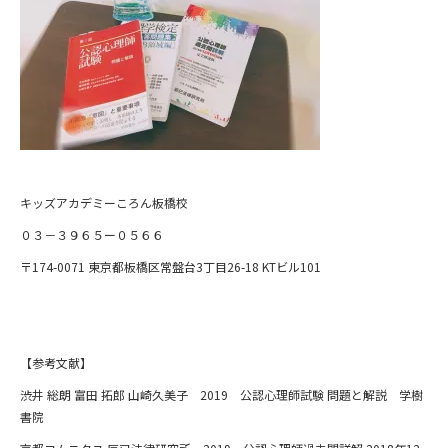
キッズアカデミーころん板橋校
０３－３９６５ー０５６６
〒174-0071 東京都板橋区常盤台3丁目26-18 KTビル101
【参考文献】
渋井 総朗 富田 拓郎 山崎久美子 2019 公認心理師試験 問題と解説 学樹
書院