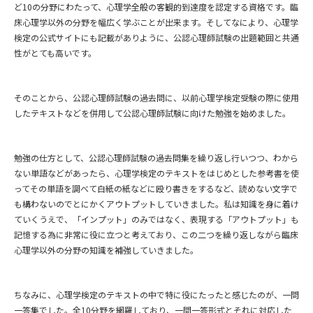
ど10の分野にわたって、心理学全般の客観的到達度を認定する資格です。臨
床心理学以外の分野を幅広く学ぶことが出来ます。そしてなにより、心理学
検定の公式サイトにも記載がありように、公認心理師試験の出題範囲と共通
性がとても高いです。
そのことから、公認心理師試験の過去問に、以前心理学検定受験の際に使用
したテキストなどを併用して公認心理師試験に向けた勉強を始めました。
勉強の仕方として、公認心理師試験の過去問集を繰り返し行いつつ、わから
ない単語などがあったら、心理学検定のテキストをはじめとした参考書を使
ってその単語を調べて白紙の紙などに殴り書きをするなど、読めない文字で
も構わないのでとにかくアウトプットしていきました。私は知識を身に着け
ていくうえで、「インプット」のみではなく、表現する「アウトプット」も
記憶する為に非常に役に立つと考えており、この二つを繰り返しながら臨床
心理学以外の分野の知識を補強していきました。
ちなみに、心理学検定のテキストの中で特に役にたったと感じたのが、一問
一答集でした。全10分野を網羅しており、一問一答形式とそれに対応した