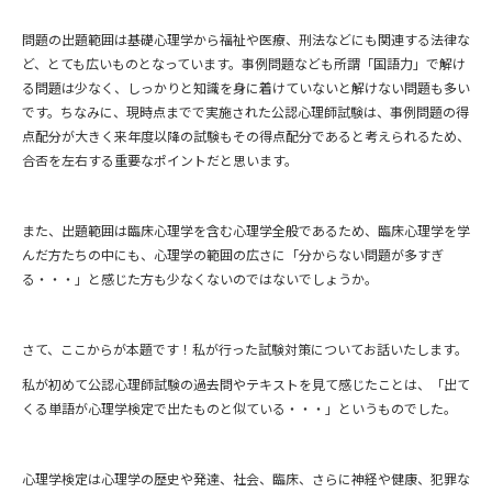
問題の出題範囲は基礎心理学から福祉や医療、刑法などにも関連する法律な
ど、とても広いものとなっています。事例問題なども所謂「国語力」で解け
る問題は少なく、しっかりと知識を身に着けていないと解けない問題も多い
です。ちなみに、現時点までで実施された公認心理師試験は、事例問題の得
点配分が大きく来年度以降の試験もその得点配分であると考えられるため、
合否を左右する重要なポイントだと思います。
また、出題範囲は臨床心理学を含む心理学全般であるため、臨床心理学を学
んだ方たちの中にも、心理学の範囲の広さに「分からない問題が多すぎ
る・・・」と感じた方も少なくないのではないでしょうか。
さて、ここからが本題です！私が行った試験対策についてお話いたします。
私が初めて公認心理師試験の過去問やテキストを見て感じたことは、「出て
くる単語が心理学検定で出たものと似ている・・・」というものでした。
心理学検定は心理学の歴史や発達、社会、臨床、さらに神経や健康、犯罪な