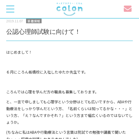
toggle
navigation
2019.11.07
新着情報
公認心理師試験に向けて！
はじめまして！
６月にころん板橋校に入社したゆたか先生です。
ころんでは心理を学んだ方の職員も募集しております。
と、一言で申しましても心理学という分野はとても広いですから、ABAや行
動療法をしっかり学んだという方、「名前くらいは知ってるかな・・・」と
いう方、「え？なんですかそれ？」という方まで幅広くいるのではないでし
ょうか。
(ちなみに私はABAや行動療法という言葉は院試での勉強や講義で聞いた
な・・・程度の知識しかありませんでした)