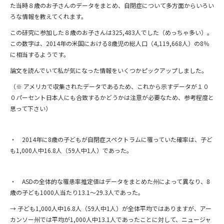
た当時８歳のお子さんのデータをまとめ、自閉症について多方面からいろい
ろな情報を教えてくれます。
この研究に参加した８歳のお子さんは325,483人でした（めっちゃ多い）。
この数字は、2014年の米国における8歳児の総人口（4,119,668人）の8％
に相当するようです。
論文を読んでいて私が気になった情報をいくつかピックアップしました。
（※ アメリカで収集されたデータであるため、これから示すデータが１０
０パーセント日本人にも合致するかどうかは注意が必要なため、参考程度と
思って下さい）
・ 2014年に8歳の子どもが自閉症スペクトラムに罹っていた確率は、子ど
も1,000人中16.8人（59人中1人）であった。
・ ASDの全体的な罹患率推定値はデータをまとめた州によって異なり、8
歳の子ども1000人当たり13.1～29.3人であった。
→ 子ども1,000人中16.8人（59人中1人）が全体平均ではありますが、アー
カンソー州では平均が1,000人中13.1人であったことに対して、ニュージャ