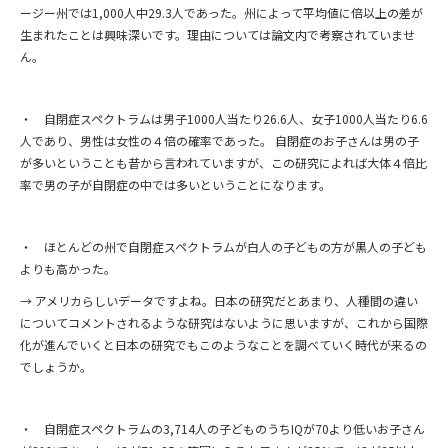
ージー州では1,000人中29.3人であった。州によって平均値に倍以上の差が
生まれたことは興味深いです。理由については論文内で考察されていませ
ん。
・ 自閉症スペクトラムは男子1000人当たり26.6人、女子1000人当たり6.6
人であり、男性は女性の４倍の確率であった。 自閉症のお子さんは男の子
が多いということも昔から言われていますが、この研究によれば大体４倍比
率で男の子が自閉症の中では多いということになります。
・ ほとんどの州で自閉症スペクトラムが白人の子どもの方が黒人の子ども
よりも高かった。
→ アメリカらしいデータですよね。日本の研究だとあまり、人種間の違い
についてコメントされるような研究はないように思いますが、これから国際
化が進んでいくと日本の研究でもこのようなことを調べていく時代が来るの
でしょうか。
・ 自閉症スペクトラムの3,714人の子どものうちIQが70より低いお子さん