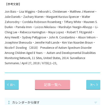
【参考文献】
Jon Baio・Lisa Wiggins・Deborah L. Christensen・Matthew J Maenner・
Julie Daniels・Zachary Warren・Margaret Kurzius-Spencer・Walter
Zahorodny・Cordelia Robinson Rosenberg・Tiffany White・Maureen S.
Durkin・Pamela Imm・Loizos Nikolaou・Marshalyn Yeargin-Allsopp・Li-
Ching Lee・Rebecca Harrington・Maya Lopez・Robert T. Fitzgerald・
Amy Hewitt・Sydney Pettygrove・John N. Constantino・Alison Vehorn・
Josephine Shenouda・Jennifer Hall-Lande・Kim Van Naarden Braun・
Nicole F. Dowling （2018） Prevalence of Autism Spectrum Disorder
Among Children Aged 8 Years ― Autism and Developmental Disabilities
Monitoring Network, 11 Sites, United States, 2014. Surveillance
Summaries / April 27, 2018 / 67(6);1–23,
記事一覧へ
前へ
次へ
カレンダーから探す