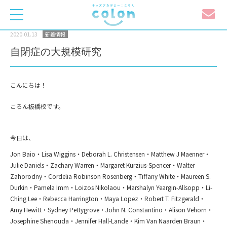
toggle
navigation
2020.01.13
新着情報
自閉症の大規模研究
こんにちは！
ころん板橋校です。
今日は、
Jon Baio・Lisa Wiggins・Deborah L. Christensen・Matthew J Maenner・
Julie Daniels・Zachary Warren・Margaret Kurzius-Spencer・Walter
Zahorodny・Cordelia Robinson Rosenberg・Tiffany White・Maureen S.
Durkin・Pamela Imm・Loizos Nikolaou・Marshalyn Yeargin-Allsopp・Li-
Ching Lee・Rebecca Harrington・Maya Lopez・Robert T. Fitzgerald・
Amy Hewitt・Sydney Pettygrove・John N. Constantino・Alison Vehorn・
Josephine Shenouda・Jennifer Hall-Lande・Kim Van Naarden Braun・