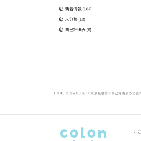
新着情報
(104)
未分類
(13)
自己評価表
(8)
HOME
ころんBLOG
＜東京板橋校＞自己評価表の公表