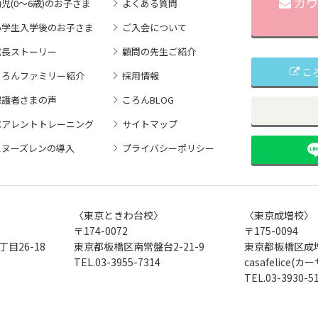
カウ
児(0～6歳)のお子さま
よくある質問
小学生入学後のお子さま
ご入会について
成長ストーリー
顧問の先生ご紹介
こ
ころんファミリー紹介
採用情報
保護者さまの声
ころんBLOG
ペアレントトレーニング
サイトマップ
スヌーズレンの導入
プライバシーポリシー
〈東京ときわ台校〉
〈東京成増校〉
〒174-0072
〒175-0094
目26-18
東京都板橋区南常盤台2-21-9
東京都板橋区成増
TEL.
03-3955-7314
casafelice
TEL.
03-3930-5