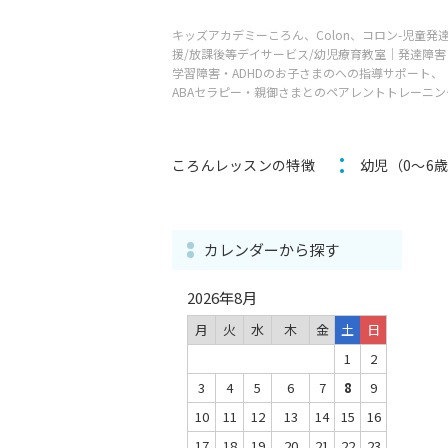
キッズアカデミーころん、Colon、コロン-児童発
援/放課後等デイサービス/幼児療育教室｜発達障害
学習障害・ADHDのお子さまのへの指導サポート、
ABAセラピー・親御さまとのペアレントトレーニン
ころんレッスンの特徴
幼児（0～6
カレンダーから探す
2026年8月
月
火
水
木
金
土
日
1
2
3
4
5
6
7
8
9
10
11
12
13
14
15
16
17
18
19
20
21
22
23