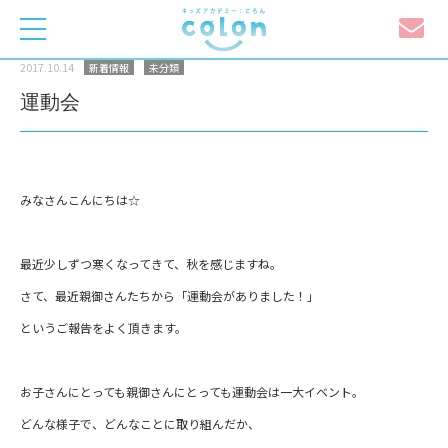
toggle
navigation
2017.10.14
新着情報
未分類
運動会
みなさんこんにちは☆
最近少しずつ寒くなってきて、秋を感じますね。
さて、最近親御さんたちから「運動会がありました！」
というご報告をよく頂きます。
お子さんにとっても親御さんにとっても運動会は一大イベント。
どんな様子で、どんなことに取り組んだか、