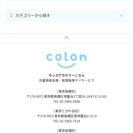
カテゴリーから探す
キッズアカデミーころん
児童発達支援・放課後等
デイサービス
〈東京板橋校〉
〒174-0071
東京都板橋区常盤台3丁目26-18
KTビル101
TEL.
03-3965-0566
〈東京ときわ台校〉
〒174-0072
東京都板橋区南常盤台2-21-9
TEL.
03-3955-7314
〈東京成増校〉